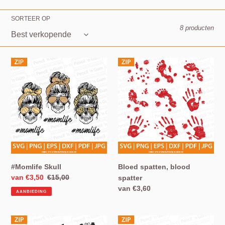
e
SORTEER OP
:
8 producten
#Momlife
Bloed
Skull
spatten,
blood
spatter
#Momlife Skull
Bloed spatten, blood
Aanbiedingsprijs
van €3,50
Normale
€15,00
spatter
prijs
Normale
van €3,60
AANBIEDING
prijs
Halloween
Pumkin