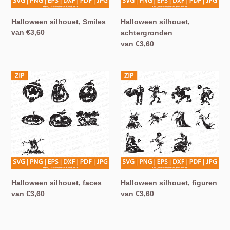
Halloween silhouet, Smiles
Halloween silhouet,
Normale
van €3,60
achtergronden
prijs
Normale
van €3,60
prijs
Halloween
Halloween
silhouet,
silhouet,
faces
figuren
Halloween silhouet, faces
Halloween silhouet, figuren
Normale
van €3,60
Normale
van €3,60
prijs
prijs